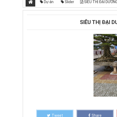
Dự án
Slider
SIÊU THỊ ĐẠI DƯƠNG
SIÊU THỊ ĐẠI 
Tweet
Share