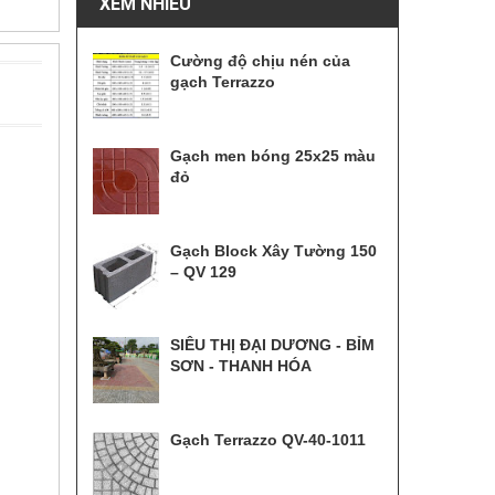
XEM NHIỀU
Cường độ chịu nén của
gạch Terrazzo
Gạch men bóng 25x25 màu
đỏ
Gạch Block Xây Tường 150
– QV 129
SIÊU THỊ ĐẠI DƯƠNG - BỈM
SƠN - THANH HÓA
Gạch Terrazzo QV-40-1011