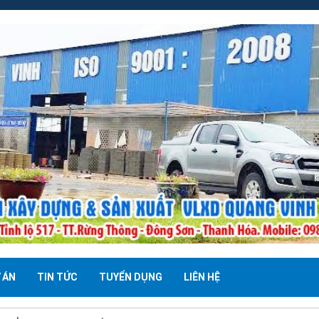
 ÁN
TIN TỨC
TUYỂN DỤNG
LIÊN HỆ