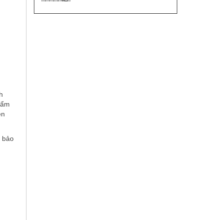
h
thẩm
ện
m bảo