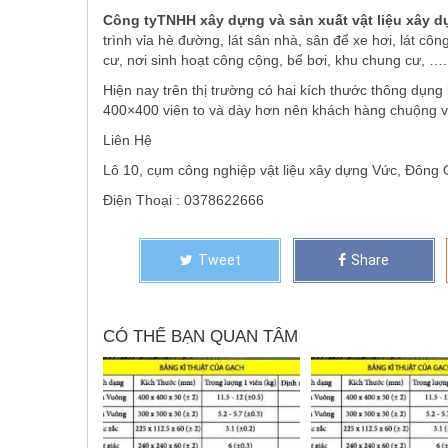
Công tyTNHH xây dựng và sản xuất vật liệu xây 
trình vỉa hè đường, lát sân nhà, sân để xe hơi, lát côn
cư, nơi sinh hoạt công cộng, bể bơi, khu chung cư, ….
Hiện nay trên thị trường có hai kích thước thông dụng
400×400 viên to và dày hơn nên khách hàng chuộng vì 
Liên Hệ
Lô 10, cụm công nghiệp vật liệu xây dựng Vức, Đôn
Điện Thoại : 0378622666
Tweet
Share
CÓ THỂ BẠN QUAN TÂM