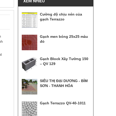
XEM NHIỀU
Cường độ chịu nén của
gạch Terrazzo
n
Gạch men bóng 25x25 màu
nh
đỏ
át
Gạch Block Xây Tường 150
– QV 129
SIÊU THỊ ĐẠI DƯƠNG - BỈM
SƠN - THANH HÓA
Gạch Terrazzo QV-40-1011