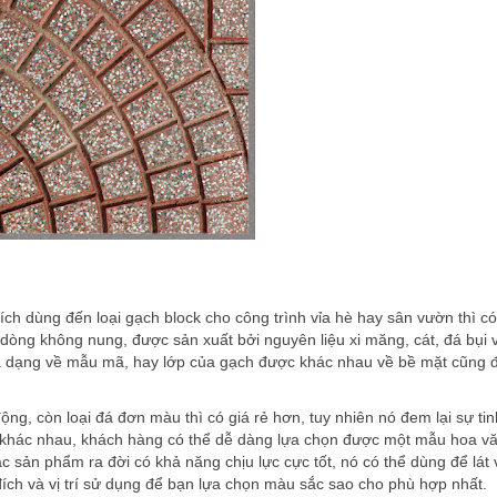
ch dùng đến loại gạch block cho công trình vỉa hè hay sân vườn thì có
 dòng không nung, được sản xuất bởi nguyên liệu xi măng, cát, đá bụi 
đa dạng về mẫu mã, hay lớp của gạch được khác nhau về bề mặt cũng 
ng, còn loại đá đơn màu thì có giá rẻ hơn, tuy nhiên nó đem lại sự tin
 khác nhau, khách hàng có thể dễ dàng lựa chọn được một mẫu hoa v
ác sản phẩm ra đời có khả năng chịu lực cực tốt, nó có thể dùng để lát 
đích và vị trí sử dụng để bạn lựa chọn màu sắc sao cho phù hợp nhất.