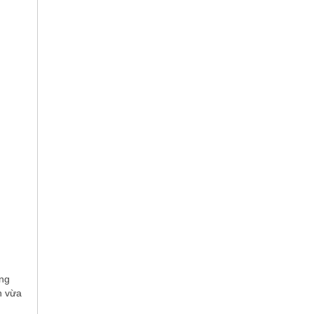
ũng
h vừa