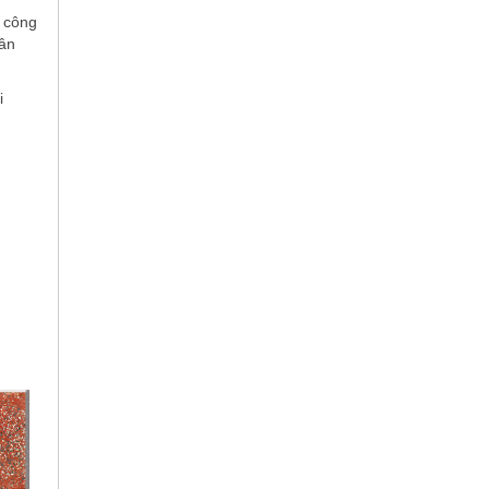
 công
dân
i