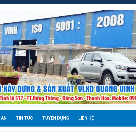
 ÁN
TIN TỨC
TUYỂN DỤNG
LIÊN HỆ