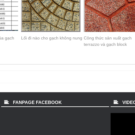
ủa gạch
Lối đi nào cho gạch không nung
Công thức sản xuất gạch
terrazzo và gạch block
FANPAGE FACEBOOK
VIDEO