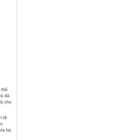
 thể
và đá
đủ cho
h tế
ăn
vỉa hè