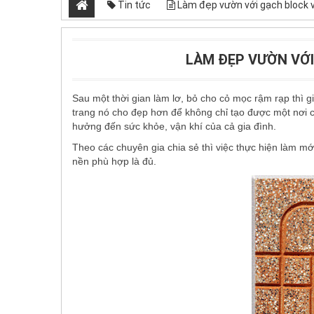
Tin tức
Làm đẹp vườn với gạch block 
LÀM ĐẸP VƯỜN VỚ
Sau một thời gian làm lơ, bỏ cho cỏ mọc rậm rạp thì g
trang nó cho đẹp hơn để không chỉ tạo được một nơi c
hưởng đến sức khỏe, vận khí của cả gia đình.
Theo các chuyên gia chia sẻ thì việc thực hiện làm m
nền
phù hợp là đủ.